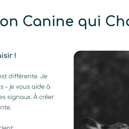
ion Canine qui Ch
sir !
st différente. Je
 – je vous aide à
s signaux. À créer
nte.
rlent