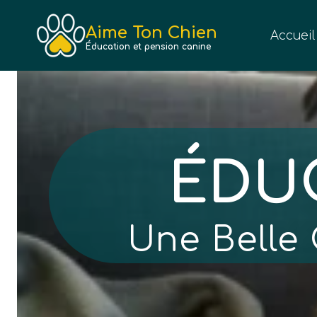
Aller
au
Aime Ton Chien
Accueil
contenu
Éducation et pension canine
ÉDU
Une Belle 