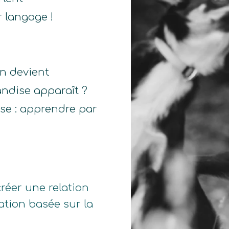
r langage !
.
n devient
ndise apparaît ?
ise : apprendre par
créer une relation
ation basée sur la