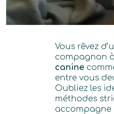
Vous rêvez d’
compagnon à 
canine
commen
entre vous de
Oubliez les id
méthodes stri
accompagne p