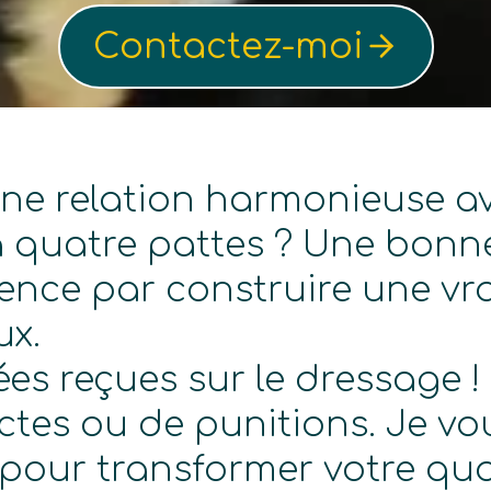
Contactez-moi
une relation harmonieuse av
quatre pattes ? Une bon
ce par construire une vra
ux.
ées reçues sur le dressage ! 
ctes ou de punitions. Je vo
our transformer votre quo